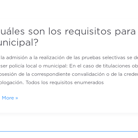
les
uáles son los requisitos para 
nicipal?
sitos
la admisión a la realización de las pruebas selectivas se d
ser policía local o municipal: En el caso de titulaciones o
ía
osesión de la correspondiente convalidación o de la creden
l
logación. Todos los requisitos enumerados
cipal?
 More »