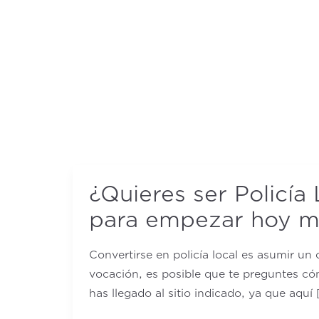
Ir
al
contenido
¿Quieres
¿Quieres ser Policía
ser
Policía
para empezar hoy 
Local
o
Convertirse en policía local es asumir un
Municipal?
vocación, es posible que te preguntes cóm
Todo
has llegado al sitio indicado, ya que aquí 
lo