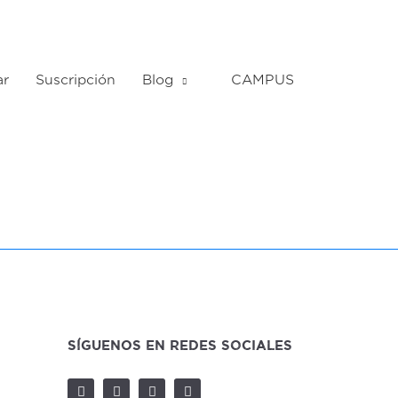
ar
Suscripción
Blog
CAMPUS
SÍGUENOS EN REDES SOCIALES
F
I
Y
W
a
n
o
h